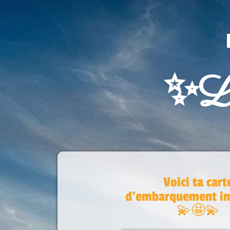
✨Le
Voici ta cart
d'embarquement i
💫🤩💫