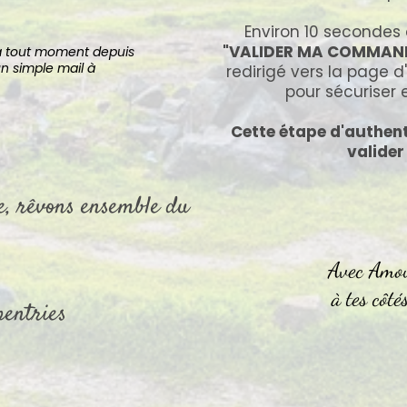
Environ 10 secondes 
"VALIDER MA COMMAN
à tout moment depuis
 simple mail à
redirigé vers la page 
pour sécuriser 
Cette étape d'authent
valide
le, rêvons ensemble du
Avec Amou
à tes côté
entries