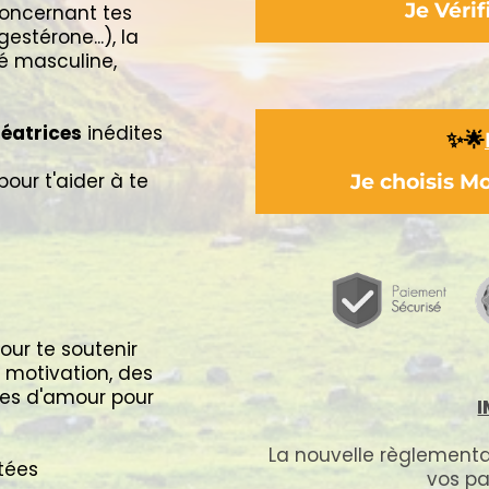
Je Vér
oncernant tes
stérone...), la
té masculine,
réatrices
inédites
✨🌟
pour t'aider à te
Je choisis 
our te soutenir
 motivation, des
ttes d'amour pour
La nouvelle règlement
tées
vos pa