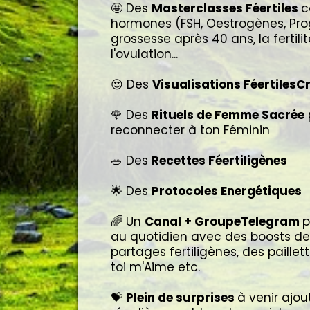
🤩 Des
Masterclasses Féertiles
c
hormones (FSH, Oestrogènes, Proge
grossesse après 40 ans, la fertili
l'ovulation...
😍 Des
Visualisations FéertilesC
🌹 Des
Rituels de Femme Sacrée
reconnecter à ton Féminin
🥗 Des
Recettes Féertiligènes
🌟 Des
Protocoles Energétiques
🌈 Un
Canal + GroupeTelegram
p
au quotidien avec des boosts de
partages fertiligènes, des paille
toi m'Aime etc.
💝
Plein de surprises
à venir ajou