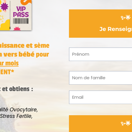
✨
Je Rensei
issance et s
ème
n vers bébé
pour
ar mois
ENT*
et obtiens :
ité Ovocytaire,
Stress Fertile,
✨