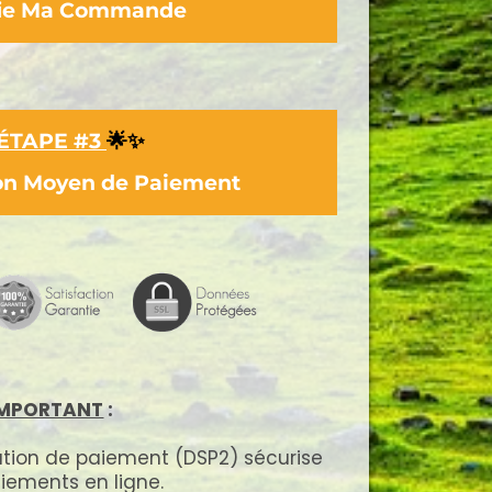
ifie Ma Commande
ÉTAPE #3
🌟✨
Mon Moyen de Paiement
IMPORTANT
:
ation de paiement (DSP2) sécurise
iements en ligne.