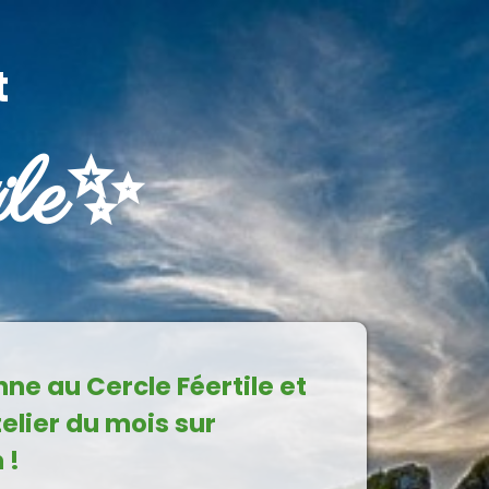
t
ile✨
nne au Cercle Féertile et
telier du mois sur
 !