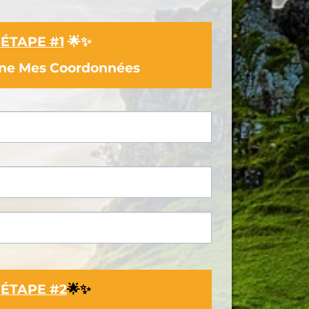

ÉTAPE #1
🌟✨
gne Mes Coordonnées

ÉTAPE #2
🌟✨