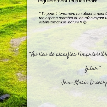
régulièrement tous les mois!
* Tu peux interrompre ton abonnement 
ton espace membre ou en m'envoyant un
estelle@maman-nature.fr
🙂
“Au lieu de planifier l'imprévisib
futur.”
Jean-Marie Descarp