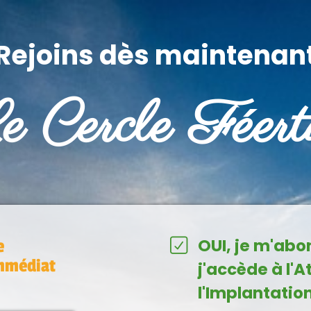
Rejoins dès maintenan
 Cercle Féert
OUI, je m'abo
e
mmédiat
j'accède à l'A
l'Implantation