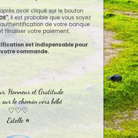
après avoir cliqué sur le bouton
DE"
, il est probable que vous soyez
d'authentification de votre banque
et finaliser votre paiement.
ification est indispensable pour
r votre commande.
r, Honneur et Gratitude
s sur le chemin vers bébé
♡♡♡
Estelle ⭐︎