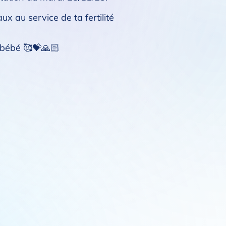
ux au service de ta fertilité
s bébé 🥰💝🙏🏻